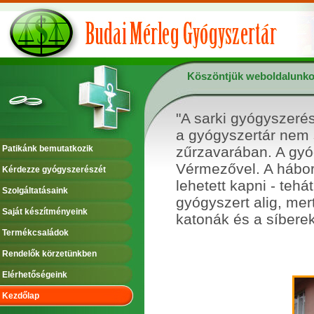
Köszöntjük weboldalunko
"A sarki gyógyszeré
a gyógyszertár nem s
Patikánk bemutatkozik
zűrzavarában. A gyóg
Vérmezővel. A hábor
Kérdezze gyógyszerészét
lehetett kapni - tehá
Szolgáltatásaink
gyógyszert alig, mer
Saját készítményeink
katonák és a síberek.
Termékcsaládok
Rendelők körzetünkben
Elérhetőségeink
Kezdőlap