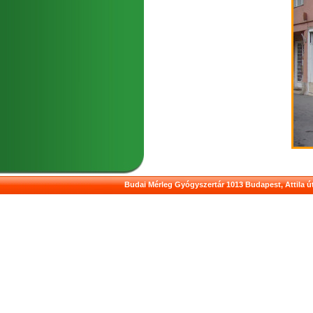
Budai Mérleg Gyógyszertár 1013 Budapest, Attila út 